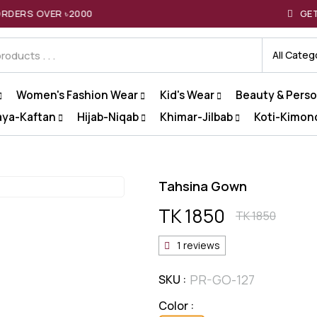
GET 10% OFF ON YOUR FI
All Categ
Women's Fashion Wear
Kid's Wear
Beauty & Perso
aya-Kaftan
Hijab-Niqab
Khimar-Jilbab
Koti-Kimo
Tahsina Gown
TK 1850
TK 1850
1 reviews
PR-GO-127
SKU :
Color :