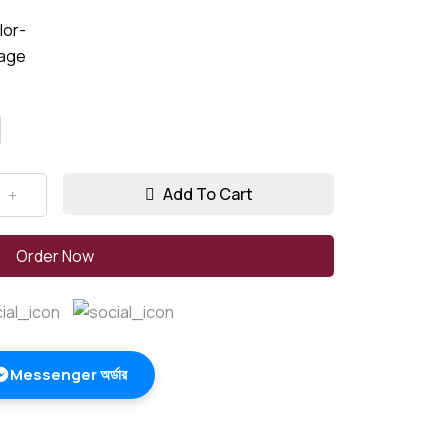
Add To Cart
Order Now
Messenger অর্ডার