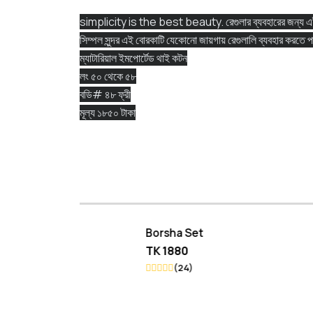
simplicity is the best beauty. রেগুলার ব্যবহারের জন্য এই গর
সিম্পল সুন্দর এই বোরকাটি যেকোনো জায়গায় রেগুলালি ব্যবহার করতে
ম্যাটারিয়াল ইমপোর্টেড থাই কটন
লং ৫০ থেকে ৫৮
বডি# ৪৮ ফ্রী
মূল্য ১৮৫০ টাকা
Borsha Set
Koti 
TK 1880
TK 20
(24)
(