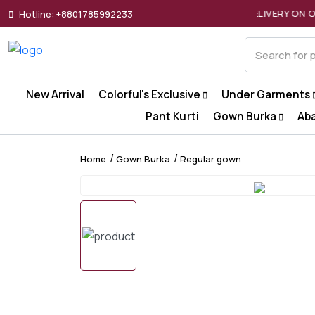
FREE DELIVERY ON ORDERS OVER ৳2000
Hotline: +8801785992233
New Arrival
Colorful's Exclusive
Under Garments
Pant Kurti
Gown Burka
Ab
Home
Gown Burka
Regular gown