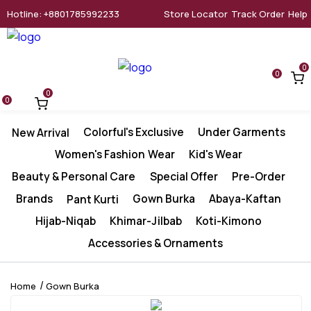
Hotline: +8801785992233
Store Locator
Track Order
Help
0
0
0
0
Colorful's Exclusive
Under Garments
New Arrival
Women's Fashion Wear
Kid's Wear
Beauty & Personal Care
Special Offer
Pre-Order
Brands
Gown Burka
Abaya-Kaftan
Pant Kurti
Hijab-Niqab
Khimar-Jilbab
Koti-Kimono
Accessories & Ornaments
Home
Gown Burka