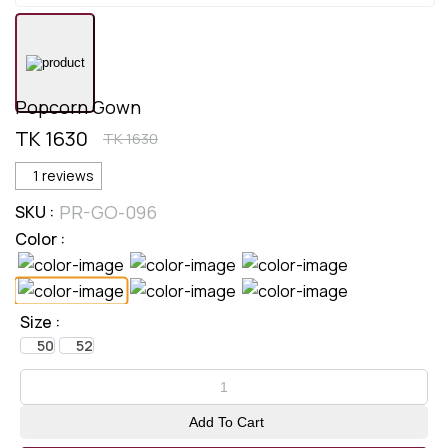
Popcorn Gown
TK 1630
TK 1630
1 reviews
PR-GO-096
SKU :
Color :
Size :
50
52
Add To Cart