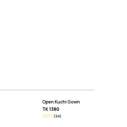
Open Kuchi Gown
Long Khimar
TK 1380
TK 1680
(24)
(24)