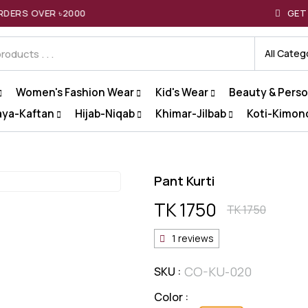
GET 10% OFF ON YOUR FI
All Categ
Women's Fashion Wear
Kid's Wear
Beauty & Perso
aya-Kaftan
Hijab-Niqab
Khimar-Jilbab
Koti-Kimo
Pant Kurti
TK 1750
TK 1750
1 reviews
CO-KU-020
SKU :
Color :