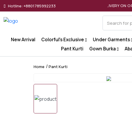
FREE DELIVERY ON ORDERS OVER ৳2000
Hotline: +8801785992233
New Arrival
Colorful's Exclusive
Under Garments
Pant Kurti
Gown Burka
Ab
Home
Pant Kurti