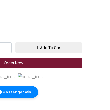
Add To Cart
Order Now
Messenger অর্ডার