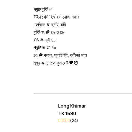
প্যান্ট কুর্তি ✅
উইথ রেডি হিজাব ও নোজ নিকাব
ফেব্রিক # দুবাই চেরি
কুর্তি লং # ৪৬ ও ৪৮
বডি # ফ্রী ৪৮
প্যান্ট লং # ৪০
রঙ # কালো, স্কাই মিন্ট, কলিজা জাম
মূল্য # ১৭৫০ ফুল সেট 🖤🌸
Long Khimar
Koti 
TK 1680
TK 20
(24)
(