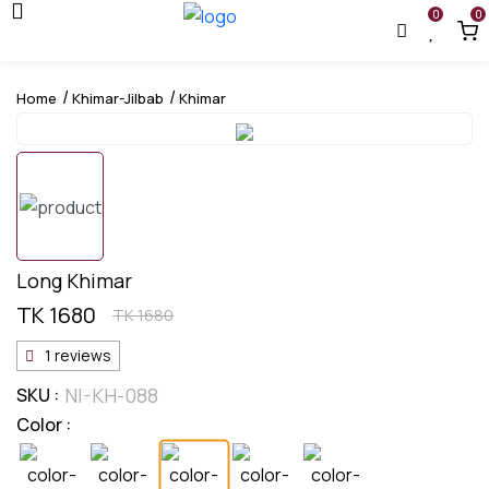
0
0
Home
Khimar-Jilbab
Khimar
Long Khimar
TK 1680
TK 1680
1 reviews
NI-KH-088
SKU :
Color :