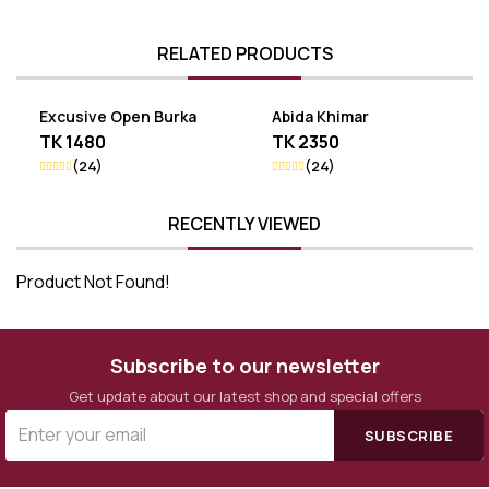
থাকবে। অসাধারণ সুন্দর এই খিমারটি যে কোন অকেশনে বা রেগুলার ব্যবহারের জন্য
0
Reviews
পারফেক্ট।
RELATED PRODUCTS
🌿ফেব্রিক# সেঞ্চুরি প্লাস
🌿লং 50 থেকে 58
1 reviews
Excusive Open Burka
Abida Khimar
🌿বডি ফ্রী
TK 1480
TK 2350
👉মূল্য ১৬৮০৳
0%
(24)
(24)
0%
RECENTLY VIEWED
0%
0%
Product Not Found!
0%
Subscribe to our newsletter
Write a Review
Get update about our latest shop and special offers
SUBSCRIBE
No Product