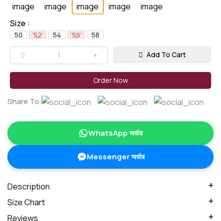
Size :
50
52
54
56
58
Add To Cart
Order Now
Share To:
WhatsApp অর্ডার
Messenger অর্ডার
Description
Long khimar/ লং খিমার
Size Chart
মাথার ভেতরে ফিটিংস এর জন্য বেল্ট থাকবে।এই খিমারে সামনে একটি জিপার দিয়ে পকেট
Reviews