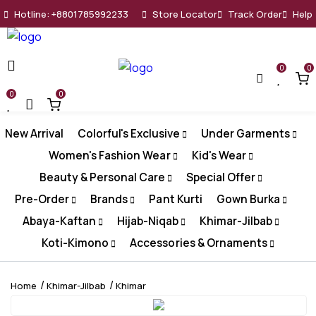
Hotline: +8801785992233
Store Locator
Track Order
Help
0
0
0
0
New Arrival
Colorful's Exclusive
Under Garments
Women's Fashion Wear
Kid's Wear
Beauty & Personal Care
Special Offer
Pre-Order
Brands
Pant Kurti
Gown Burka
Abaya-Kaftan
Hijab-Niqab
Khimar-Jilbab
Koti-Kimono
Accessories & Ornaments
Home
Khimar-Jilbab
Khimar