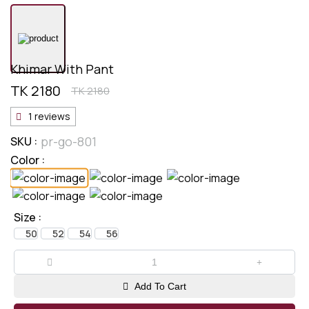
Khimar With Pant
TK 2180
TK 2180
1 reviews
pr-go-801
SKU :
Color :
Size :
50
52
54
56
Add To Cart