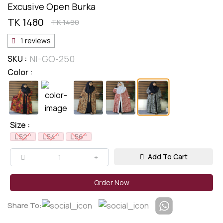
Excusive Open Burka
TK 1480
TK 1480
1 reviews
NI-GO-250
SKU :
Color :
Size :
L 52''
L 54''
L 56''
Add To Cart
Order Now
Share To: